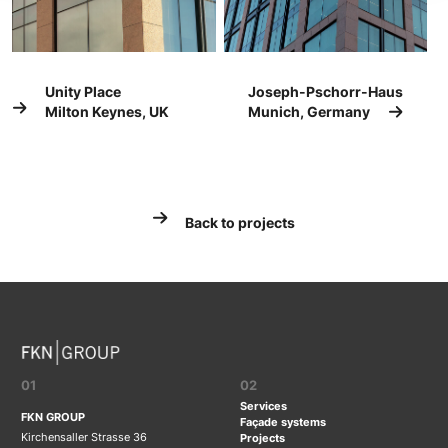
Unity Place
Joseph-Pschorr-Haus
Milton Keynes, UK
Munich, Germany
Back to projects
01
02
Services
FKN GROUP
Façade systems
Kirchensaller Strasse 36
Projects