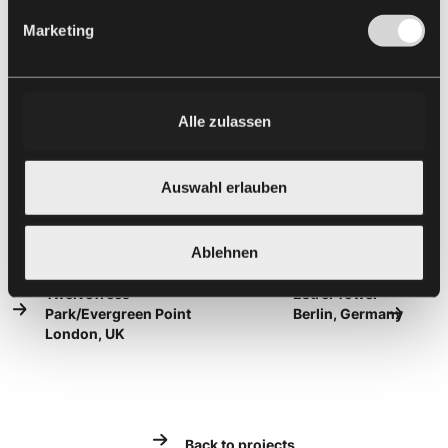
Marketing
Alle zulassen
Auswahl erlauben
Ablehnen
[Translate to Polnisch:]
TwelveTrees
Estrel Tower
Park/Evergreen Point
Berlin, Germany
London, UK
Back to projects