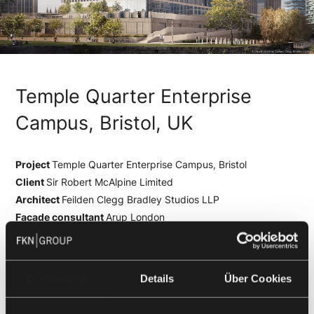
Temple Quarter Enterprise
Campus, Bristol, UK
Project
Temple Quarter Enterprise Campus, Bristol
Client
Sir Robert McAlpine Limited
Architect
Feilden Clegg Bradley Studios LLP
Facade consultant
Arup London
Year of construction
2023 – 2025
Scope of services
7,700 m² unitised curtain wall, 1,00 m²
stick system facade, 800 m² rooflight, 800 m² sandwich
Zustimmung
Details
Über Cookies
panels