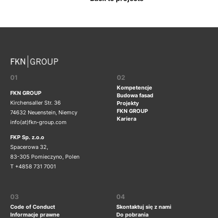
01
02
Kompetencje
FKN GROUP
Budowa fasad
Kirchensaller Str. 36
Projekty
FKN GROUP
74632 Neuenstein, Niemcy
Kariera
info(at)fkn-group.com
FKP Sp. z.o.o
Spacerowa 32,
83-305 Pomieczyno, Polen
T +4858 731 7001
03
04
Code of Conduct
Skontaktuj się z nami
Informacje prawne
Do pobrania