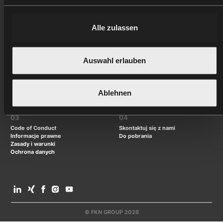
Kompetencje
FKN GROUP
Budowa fasad
Kirchensaller Str. 36
Projekty
Alle zulassen
FKN GROUP
74632 Neuenstein, Niemcy
Kariera
info(at)fkn-group.com
FKP Sp. z.o.o
Auswahl erlauben
Spacerowa 32,
83-305 Pomieczyno, Polen
T +4858 731 7001
Ablehnen
03
04
Code of Conduct
Skontaktuj się z nami
Informacje prawne
Do pobrania
Zasady i warunki
Ochrona danych
© FKN GROUP 2026