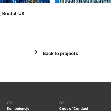
Bristol, UK
Back to projects
02
03
Kompetencje
Code of Conduct