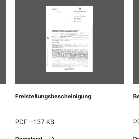
Freistellungsbescheinigung
B
PDF –
137 KB
P
Download
D