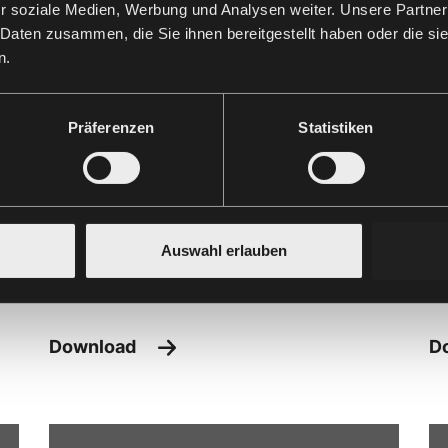
r soziale Medien, Werbung und Analysen weiter. Unsere Partner
 Daten zusammen, die Sie ihnen bereitgestellt haben oder die s
n.
Präferenzen
Statistiken
BTN Zertifikat ISO 9001:2015
R
Auswahl erlauben
PDF –
386 KB
P
Download
D