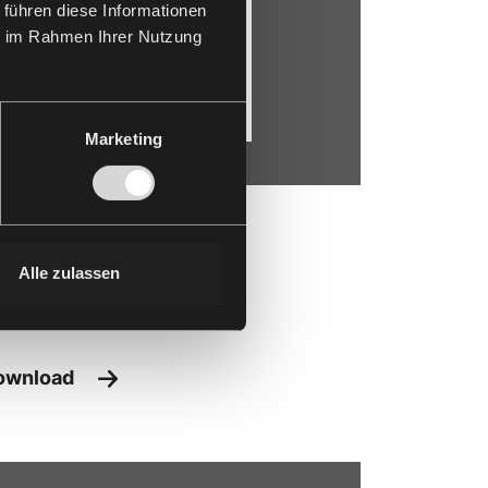
 führen diese Informationen
ie im Rahmen Ihrer Nutzung
Marketing
AL Verleihungsurkunde
Alle zulassen
DF –
301 KB
ownload