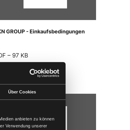
KN GROUP - Einkaufsbedingungen
DF –
97 KB
ownload
Über Cookies
 Medien anbieten zu können
hrer Verwendung unserer