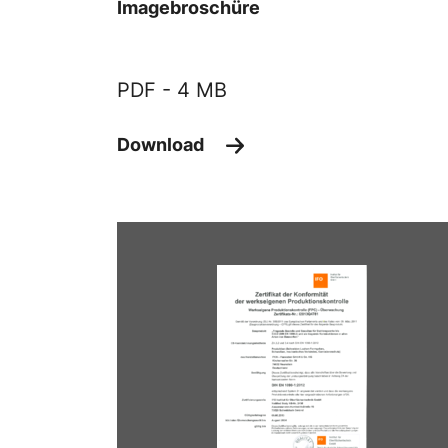
Imagebroschüre
PDF -
4 MB
Download