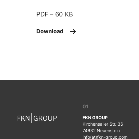
PDF –
60 KB
Download
01
FKN GROUP
Kirchensaller Str. 36
74632 Neuenstein
info(at)fkn-group.com