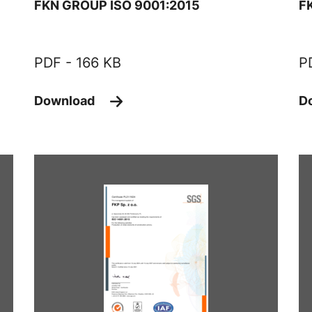
FKN GROUP ISO 9001:2015
F
PDF -
166 KB
P
Download
D