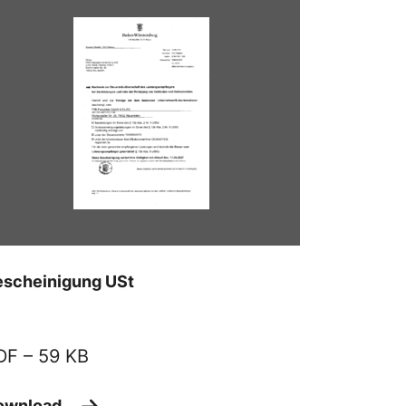
escheinigung USt
DF –
59 KB
ownload