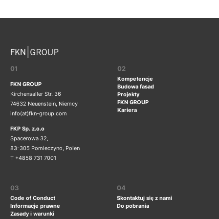
01
02
Kompetencje
FKN GROUP
Budowa fasad
Kirchensaller Str. 36
Projekty
FKN GROUP
74632 Neuenstein, Niemcy
Kariera
info(at)fkn-group.com
FKP Sp. z.o.o
Spacerowa 32,
83-305 Pomieczyno, Polen
T +4858 731 7001
03
04
Code of Conduct
Skontaktuj się z nami
Informacje prawne
Do pobrania
Zasady i warunki