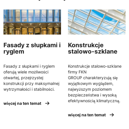
Fasady z słupkami i
Konstrukcje
ryglem
stalowo-szklane
Fasady z słupkami i ryglem
Konstrukcje stalowo-szklane
oferują wiele możliwości
firmy FKN
otwartej, przejrzystej
GROUP charakteryzują się
konstrukcji przy maksymalnej
wyjątkowym wyglądem,
wytrzymałości i stabilności.
najwyższym poziomem
bezpieczeństwa i wysoką
efektywnością klimatyczną.
więcej na ten temat
więcej na ten temat