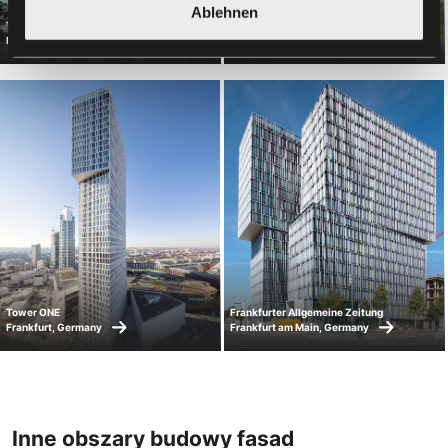
Ablehnen
TwelveTrees Park/Evergreen Point
Unity Place
London, UK
Milton Keynes, UK
Tower ONE
Frankfurter Allgemeine Zeitung
Frankfurt, Germany
Frankfurt am Main, Germany
Inne obszary budowy fasad