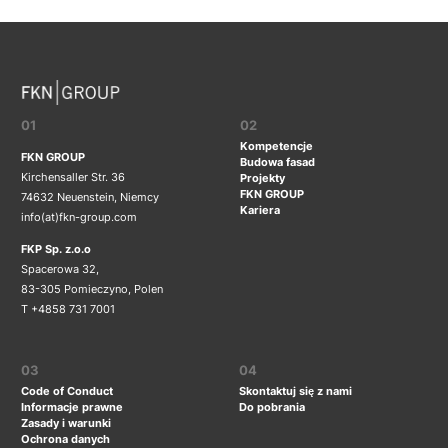
01
02
Kompetencje
FKN GROUP
Budowa fasad
Kirchensaller Str. 36
Projekty
FKN GROUP
74632 Neuenstein, Niemcy
Kariera
info(at)fkn-group.com
FKP Sp. z.o.o
Spacerowa 32,
83-305 Pomieczyno, Polen
T +4858 731 7001
03
04
Code of Conduct
Skontaktuj się z nami
Informacje prawne
Do pobrania
Zasady i warunki
Ochrona danych