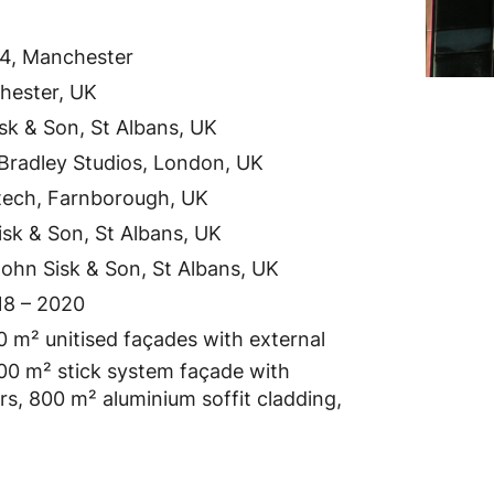
&4, Manchester
hester, UK
sk & Son, St Albans, UK
 Bradley Studios, London, UK
Cladtech, Farnborough, UK​​​​​​​
isk & Son, St Albans, UK
ohn Sisk & Son, St Albans, UK
18 – 2020
0 m² unitised façades with external
300 m² stick system façade with
rs, 800 m² aluminium soffit cladding,