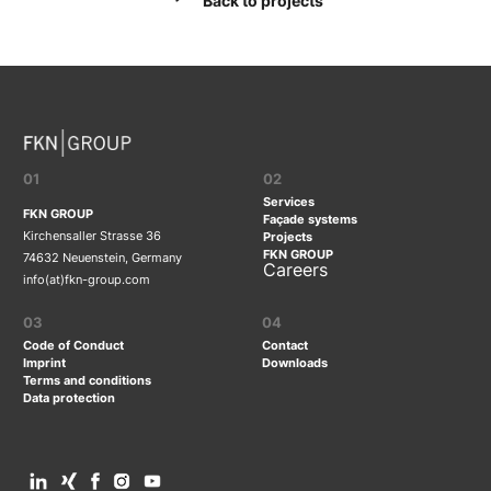
Back to projects
01
02
Services
FKN GROUP
Façade systems
Kirchensaller Strasse 36
Projects
FKN GROUP
74632 Neuenstein, Germany
Careers
info(at)fkn-group.com
03
04
Code of Conduct
Contact
Imprint
Downloads
Terms and conditions
Data protection