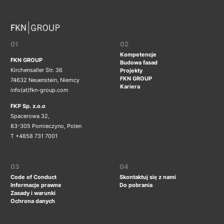
01
02
Kompetencje
FKN GROUP
Budowa fasad
Kirchensaller Str. 36
Projekty
FKN GROUP
74632 Neuenstein, Niemcy
Kariera
info(at)fkn-group.com
FKP Sp. z.o.o
Spacerowa 32,
83-305 Pomieczyno, Polen
T +4858 731 7001
03
04
Code of Conduct
Skontaktuj się z nami
Informacje prawne
Do pobrania
Zasady i warunki
Ochrona danych