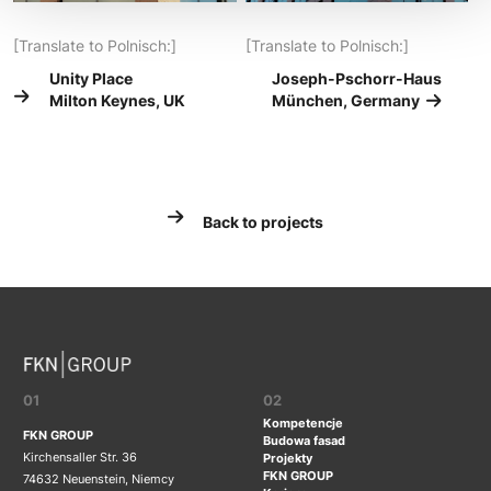
[Translate to Polnisch:]
[Translate to Polnisch:]
Unity Place
Joseph-Pschorr-Haus
Milton Keynes, UK
München, Germany
Back to projects
01
02
Kompetencje
FKN GROUP
Budowa fasad
Kirchensaller Str. 36
Projekty
FKN GROUP
74632 Neuenstein, Niemcy