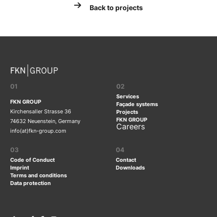
Back to projects
01
02
Services
FKN GROUP
Façade systems
Kirchensaller Strasse 36
Projects
FKN GROUP
74632 Neuenstein, Germany
Careers
info(at)fkn-group.com
03
04
Code of Conduct
Contact
Imprint
Downloads
Terms and conditions
Data protection