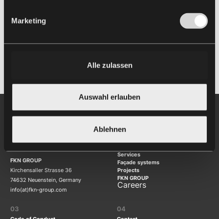
40 Holborn Viaduct
Wandsworth Mills
London, UK
London, UK
Marketing
Alle zulassen
Back to projects
Auswahl erlauben
Ablehnen
01
02
Services
FKN GROUP
Façade systems
Kirchensaller Strasse 36
Projects
FKN GROUP
74632 Neuenstein, Germany
Careers
info(at)fkn-group.com
03
04
Code of Conduct
Contact