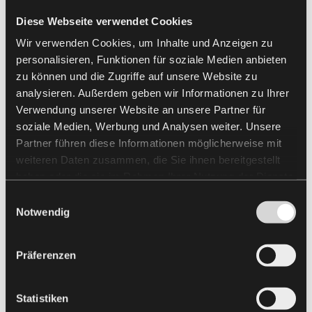
Year of construction
2026 - 2027
Diese Webseite verwendet Cookies
Scope of services
8,900 m² unitised system façade, 1,400
m² aluminium stick system façade
Wir verwenden Cookies, um Inhalte und Anzeigen zu
personalisieren, Funktionen für soziale Medien anbieten
zu können und die Zugriffe auf unsere Website zu
analysieren. Außerdem geben wir Informationen zu Ihrer
Verwendung unserer Website an unsere Partner für
soziale Medien, Werbung und Analysen weiter. Unsere
Partner führen diese Informationen möglicherweise mit
weiteren Daten zusammen, die Sie ihnen bereitgestellt
haben oder die sie im Rahmen Ihrer Nutzung der Dienste
gesammelt haben.
Einwilligungsauswahl
Notwendig
Präferenzen
Statistiken