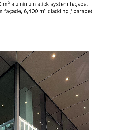
00 m² aluminium stick system façade,
m façade, 6,400 m² cladding / parapet