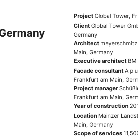
Project
Global Tower, F
Client
Global Tower Gmb
, Germany
Germany
Architect
meyerschmitz
Main, Germany
Executive architect
BM+
Facade consultant
A pl
Frankfurt am Main, Ger
Project manager
Schüßl
Frankfurt am Main, Ger
Year of construction
20
Location
Mainzer Lands
Main, Germany
Scope of services
11,50