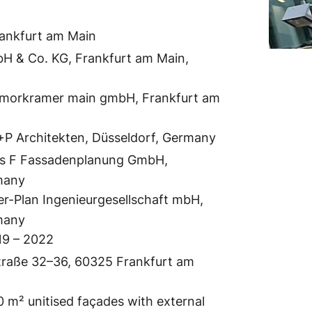
rankfurt am Main
H & Co. KG, Frankfurt am Main,
morkramer main gmbH, Frankfurt am
P Architekten, Düsseldorf, Germany
us F Fassadenplanung GmbH,
many
er-Plan Ingenieurgesellschaft mbH,
many
19 – 2022
traße 32–36, 60325 Frankfurt am
0 m² unitised façades with external